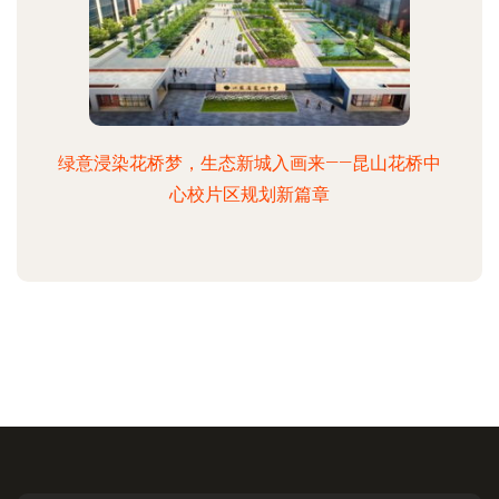
绿意浸染花桥梦，生态新城入画来——昆山花桥中
心校片区规划新篇章