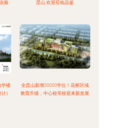
业巅
昆山 欢迎莅临品鉴
教学楼
全昆山新增30000学位！花桥区域
设计）
教育升级，中心校等校迎来新发展