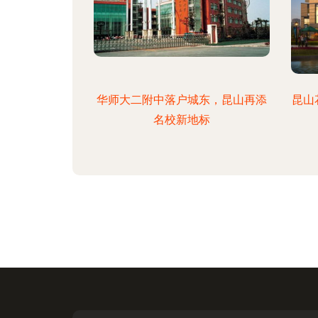
华师大二附中落户城东，昆山再添
昆山
名校新地标