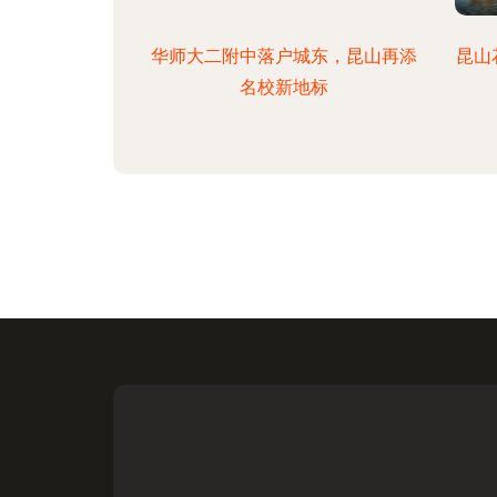
华师大二附中落户城东，昆山再添
昆山
名校新地标