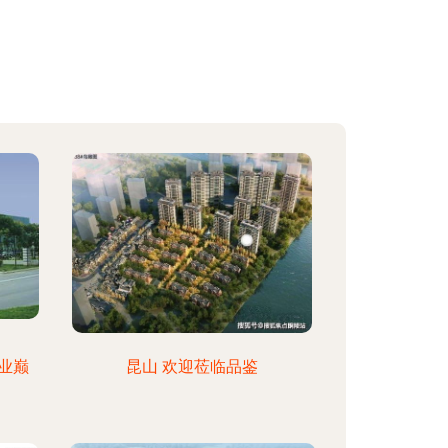
业巅
昆山 欢迎莅临品鉴