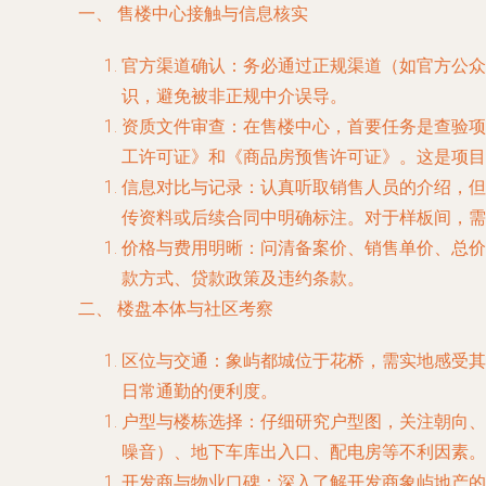
一、 售楼中心接触与信息核实
官方渠道确认
：务必通过正规渠道（如官方公众
识，避免被非正规中介误导。
资质文件审查
：在售楼中心，首要任务是查验项
工许可证》和《商品房预售许可证》。这是项目
信息对比与记录
：认真听取销售人员的介绍，但
传资料或后续合同中明确标注。对于样板间，需
价格与费用明晰
：问清备案价、销售单价、总价
款方式、贷款政策及违约条款。
二、 楼盘本体与社区考察
区位与交通
：象屿都城位于花桥，需实地感受其
日常通勤的便利度。
户型与楼栋选择
：仔细研究户型图，关注朝向、
噪音）、地下车库出入口、配电房等不利因素。
开发商与物业口碑
：深入了解开发商象屿地产的