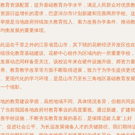
域教育资源配置，提升基础教育办学水平，满足人民群众对优质
育资源日益增长的需求，巴彦淖尔市计划新建和完善两所学校。
一举措是当地政府持续加大教育投入、着力改善办学条件、推动
育均衡发展的重要体现。
与此远在千里之外的江苏省昆山市，其下辖的花桥经济开发区也
持续强化教育基础建设。花桥中心校作为区域内的一所重要学校
其发展动态同样备受关注。该校近年来在硬件设施升级、师资力
培养、教育教学改革等方面不断取得进展，致力于为学生提供更
质、更现代化的学习环境，是昆山市乃至长三角地区基础教育发
的一个缩影。
两地的教育建设举措，虽然地域不同、具体情况各异，但都共同
映了当前我国各地政府对教育事业的高度重视。通过新建、扩建
完善学校设施，不断夯实教育发展的基石，是保障适龄儿童“上好
学”、促进社会公平、为长远发展储备人才的关键路径。我们期待