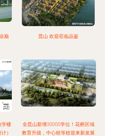
业巅
昆山 欢迎莅临品鉴
教学楼
全昆山新增30000学位！花桥区域
设计）
教育升级，中心校等校迎来新发展