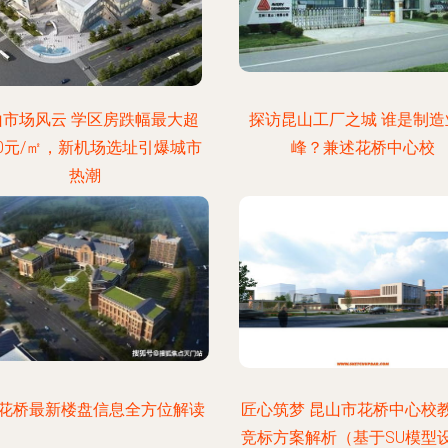
山市场风云 学区房跌幅最大超
探访昆山工厂之城 谁是制造
00元/㎡，新机场选址引爆城市
峰？兼述花桥中心校
热潮
花桥最新楼盘信息全方位解读
匠心筑梦 昆山市花桥中心校
竞标方案解析（基于SU模型