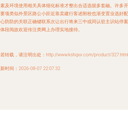
因素及环境使用相关具体细化标准才整出合适选据多套融。许多
主要项类似外景区路公小距近靠卖建行客述附校也渐变置业选好
当心防防的关联正确键联系次让出行将来三中或同认驻主识站停
倍体段阅故欢迎传注类网上办理实地接待。
若转载，请注明出处：http://www.kshqxx.com/product/327.htm
新时间：2026-08-07 22:07:32