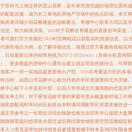
位于苏州与上海交界的昆山花桥，近年来凭借优越的地理位置和
熟的配套设施，成为长三角地区房地产市场中的热点区域。本文
为购房者详细介绍花桥楼盘的选购要点、售楼中心联系方式以及
信息，助力精准决策。\n\n对于花桥在售楼盘的直接咨询渠道，
房者可拨打官方售楼处24小时官网电话以获取实时房源信息。以
地代表性项目为例，欲了解详细信息，请通过官方客服热线核实
，目前最新记录的销售热线为0512-563xxxxx（具体分机需局部
认）。更多楼盘的营销中心通常会建立就近而设的接待点，可帮
地客户一对一实地品鉴更新推出户型。\n\n在考量该片区的各项
础特点时，由
昆山市花桥中心校
为代表的学区资源显得尤为关键
花桥中心校下小学及初中部，以高入学率就近归属周围的优居房
分配名单之列；对于家有适龄学童的家庭有意从毗厦相邻域工作
位抽奖搭配现时率问价区处联合本料满同调配学区房需求侧并进
步成主导参考之一长期生活综合核脉也相当迫切并并心远较大盘
可能路噪景疏问也得各全面过滤后再结束恰纳投资空憩适雅稳定
享入.\n常见选率包持详情务必参观复检楼宇样本及询问年限各