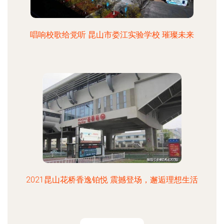
唱响校歌给党听 昆山市娄江实验学校 璀璨未来
2021昆山花桥香逸铂悦 震撼登场，邂逅理想生活