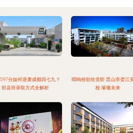
597分如何逆袭成都四七九？
唱响校歌给党听 昆山市娄江
郊县班录取方式全解析
校 璀璨未来