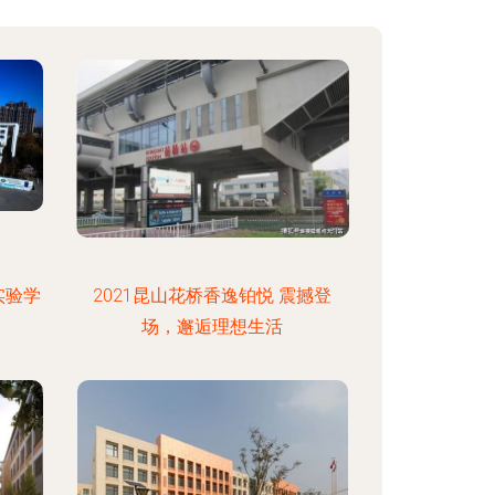
实验学
2021昆山花桥香逸铂悦 震撼登
场，邂逅理想生活