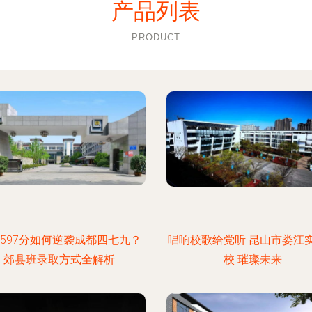
产品列表
PRODUCT
597分如何逆袭成都四七九？
唱响校歌给党听 昆山市娄江
郊县班录取方式全解析
校 璀璨未来