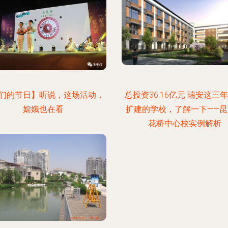
们的节日】听说，这场活动，
总投资36.16亿元 瑞安这三
嫦娥也在看
扩建的学校，了解一下——昆
花桥中心校实例解析