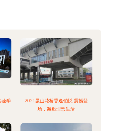
实验学
2021昆山花桥香逸铂悦 震撼登
场，邂逅理想生活