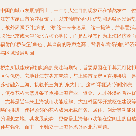
在中国的城市发展版图上，一个引人注目的现象正在悄然发生：
于江苏省昆山市的花桥镇，正以其独特的地理优势和迅猛的发展
头，被外界赋予“北方的上海”这一未来愿景。这一提法，并非意指
将取代北京或天津的北方核心地位，而是凸显其作为上海经济圈
北辐射的“桥头堡”角色，其当前的呼声之高，背后有着深刻的经济
辑与区域发展动因。
花桥之所以能获得如此高的关注与期待，首要原因在于其无可比
的区位优势。它地处江苏省东南端，与上海市嘉定区直接接壤，
苏省融入上海、接轨长三角的“东大门”。这种“零距离”的毗邻关
系，使得花桥天然具备了承接上海产业、资金、人才外溢的首站
势。尤其是近年来上海城市功能疏解、大虹桥国际开放枢纽建设
战略的推进，使得紧邻的花桥成为承载商务、居住、创新等功能
延的理想之地。其发展态势，更像是上海都市功能在空间上的自
延伸与强化，而非一个独立于上海体系外的北方重镇。