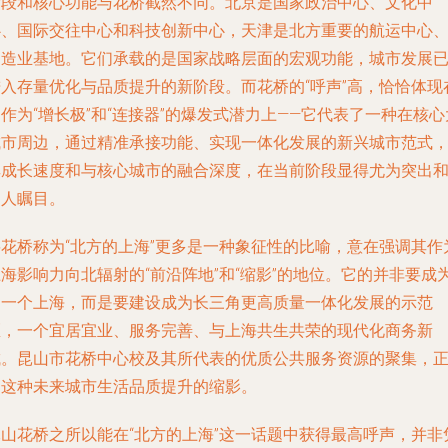
阶段和核心功能与花桥截然不同。北京是国家政治中心、文化中
心、国际交往中心和科技创新中心，天津是北方重要的航运中心
制造业基地。它们承载的是国家战略层面的宏观功能，城市发展
进入存量优化与品质提升的新阶段。而花桥的“呼声”高，恰恰体现
作为“增长极”和“连接器”的爆发式潜力上——它代表了一种在核心
城市周边，通过精准承接功能、实现一体化发展的新兴城市范式
其成长速度和与核心城市的融合深度，在当前阶段显得尤为突出
引人瞩目。
将花桥称为“北方的上海”更多是一种象征性的比喻，意在强调其作
海影响力向北辐射的“前沿阵地”和“缩影”的地位。它的并非要成
另一个上海，而是要建设成为长三角更高质量一体化发展的示范
区，一个宜居宜业、服务完善、与上海共生共荣的现代化商务新
城。昆山市花桥中心校及其所代表的优质公共服务资源的聚集，
是这种未来城市生活品质提升的缩影。
昆山花桥之所以能在“北方的上海”这一话题中获得最高呼声，并非