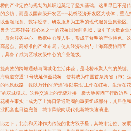
花桥的产业定位与规划为其崛起奠定了坚实基础。这里早已不是
统的乡镇，而是以国家级开发区——花桥经济开发区为载体，重点
造以金融服务、数字经济、研发服务为主导的现代服务业集聚区
被誉为“江苏硅谷”核心区之一的花桥国际商务城，吸引了大量企业
部、后台服务中心、数据中心等入驻，形成了鲜明的产业特色。
种高起点、高标准的产业布局，使其经济结构与上海高度协同互
补，具备了成为区域次级中心的产业能级。
便捷高效的跨城通勤与同城化生活体验，是花桥积聚人气的关键
上海轨道交通11号线延伸至花桥，使其成为中国首条跨省（市）
的地铁线路，数以万计的“沪漂”得以实现“工作在虹桥、生活在花
桥”的双城模式。这种交通上的无缝对接，极大地模糊了行政边界
让花桥在事实上成为了上海日常通勤圈的重要组成部分，其居住
商业配套也日益完善，城市风貌向现代化新城快速演进。
相比之下，北京和天津作为传统的北方双子星，其城市定位、发