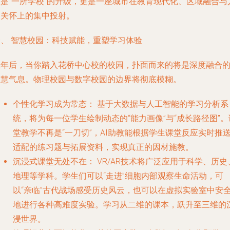
仅是“一所学校”的升级，更是一座城市在教育现代化、区域融合与
文关怀上的集中投射。
一、 智慧校园：科技赋能，重塑学习体验
五年后，当你踏入花桥中心校的校园，扑面而来的将是深度融合
智慧气息。物理校园与数字校园的边界将彻底模糊。
个性化学习成为常态：
基于大数据与人工智能的学习分析系
统，将为每一位学生绘制动态的“能力画像”与“成长路径图”。
堂教学不再是“一刀切”，AI助教能根据学生课堂反应实时推
适配的练习题与拓展资料，实现真正的因材施教。
沉浸式课堂无处不在：
VR/AR技术将广泛应用于科学、历史
地理等学科。学生们可以“走进”细胞内部观察生命活动，可
以“亲临”古代战场感受历史风云，也可以在虚拟实验室中安
地进行各种高难度实验。学习从二维的课本，跃升至三维的
浸世界。