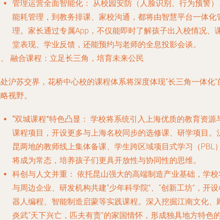
管理运营全面智能化：
从校园安防（人脸识别、行为预警）
能耗管理，到教务排课、家校沟通，都将由智慧平台一体化
理。家长通过专属App，不仅能即时了解孩子出入校情况、
堂表现、学业反馈，还能预约与老师的全息投影会谈。
二、 融合课程：立足长三角，培育未来公民
地处沪苏交界，花桥中心校的课程体系将深度体现“长三角一体化”
战略视野。
“双城课程”特色凸显：
学校将系统引入上海优质的教育资源
课程项目，开设更多与上海名校同步的选修课、研学项目。
昆两地的教师线上集体备课、学生跨区域项目式学习（PBL
将成为常态，培养孩子们更具开放性与协同性的思维。
科创与人文并重：
依托昆山强大的高端制造产业基础，学校
与周边企业、研发机构共建“少年科学院”、“创新工坊”，开设
器人编程、智能制造启蒙等实践课程。深入挖掘江南文化、
炎武“天下兴亡，匹夫有责”的家国情怀，形成独具地方特色