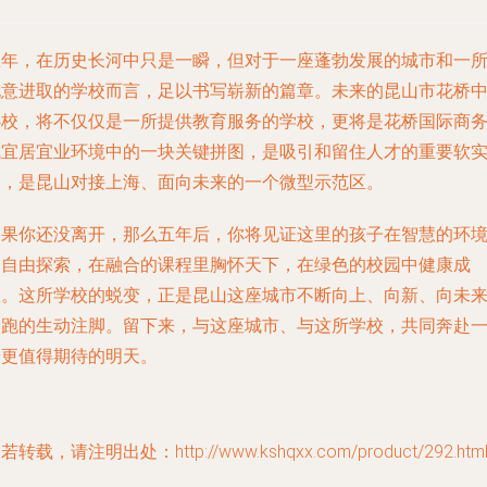
五年，在历史长河中只是一瞬，但对于一座蓬勃发展的城市和一
锐意进取的学校而言，足以书写崭新的篇章。未来的昆山市花桥
心校，将不仅仅是一所提供教育服务的学校，更将是花桥国际商
城宜居宜业环境中的一块关键拼图，是吸引和留住人才的重要软
力，是昆山对接上海、面向未来的一个微型示范区。
如果你还没离开，那么五年后，你将见证这里的孩子在智慧的环
中自由探索，在融合的课程里胸怀天下，在绿色的校园中健康成
长。这所学校的蜕变，正是昆山这座城市不断向上、向新、向未
奔跑的生动注脚。留下来，与这座城市、与这所学校，共同奔赴
个更值得期待的明天。
若转载，请注明出处：http://www.kshqxx.com/product/292.htm