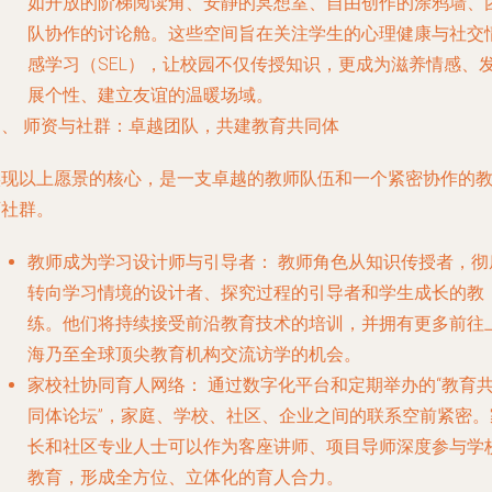
如开放的阶梯阅读角、安静的冥想室、自由创作的涂鸦墙、
队协作的讨论舱。这些空间旨在关注学生的心理健康与社交
感学习（SEL），让校园不仅传授知识，更成为滋养情感、
展个性、建立友谊的温暖场域。
四、 师资与社群：卓越团队，共建教育共同体
实现以上愿景的核心，是一支卓越的教师队伍和一个紧密协作的
育社群。
教师成为学习设计师与引导者：
教师角色从知识传授者，彻
转向学习情境的设计者、探究过程的引导者和学生成长的教
练。他们将持续接受前沿教育技术的培训，并拥有更多前往
海乃至全球顶尖教育机构交流访学的机会。
家校社协同育人网络：
通过数字化平台和定期举办的“教育
同体论坛”，家庭、学校、社区、企业之间的联系空前紧密。
长和社区专业人士可以作为客座讲师、项目导师深度参与学
教育，形成全方位、立体化的育人合力。