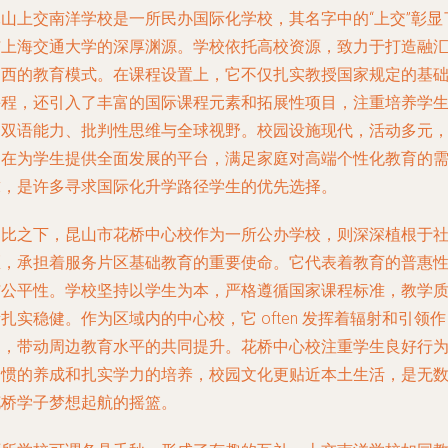
昆山上交南洋学校是一所民办国际化学校，其名字中的“上交”彰显
与上海交通大学的深厚渊源。学校依托高校资源，致力于打造融
中西的教育模式。在课程设置上，它不仅扎实教授国家规定的基
课程，还引入了丰富的国际课程元素和拓展性项目，注重培养学
的双语能力、批判性思维与全球视野。校园设施现代，活动多元
旨在为学生提供全面发展的平台，满足家庭对高端个性化教育的
求，是许多寻求国际化升学路径学生的优先选择。
相比之下，昆山市花桥中心校作为一所公办学校，则深深植根于
区，承担着服务片区基础教育的重要使命。它代表着教育的普惠
与公平性。学校坚持以学生为本，严格遵循国家课程标准，教学
扎实稳健。作为区域内的中心校，它 often 发挥着辐射和引领作
用，带动周边教育水平的共同提升。花桥中心校注重学生良好行
习惯的养成和扎实学力的培养，校园文化更贴近本土生活，是无
花桥学子梦想起航的摇篮。