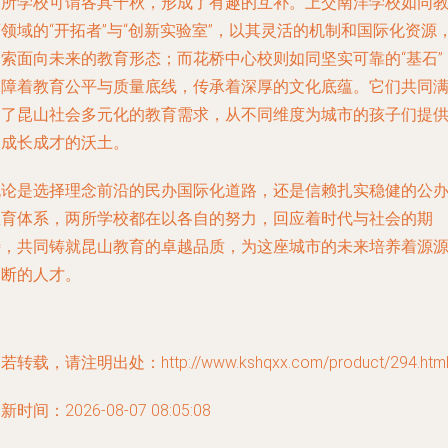
两所学校可谓各具千秋，形成了有趣的互补。上交南洋学校如同
领域的“开拓者”与“创新实验室”，以其灵活的机制和国际化资源
探索面向未来的教育形态；而花桥中心校则如同坚实可靠的“基石”
保障着教育公平与质量底线，传承着深厚的文化底蕴。它们共同
足了昆山社会多元化的教育需求，从不同维度为城市的孩子们提
了成长成才的沃土。
无论是选择理念前沿的民办国际化道路，还是信赖扎实稳健的公
教育体系，两所学校都在以各自的努力，回应着时代与社会的期
待，共同铸就昆山教育的卓越品质，为这座城市的未来培养着源
不断的人才。
若转载，请注明出处：http://www.kshqxx.com/product/294.htm
新时间：2026-08-07 08:05:08