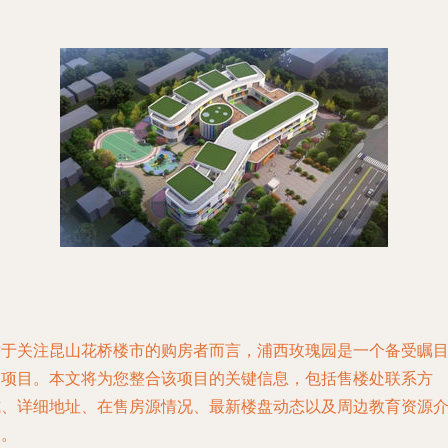
对于关注昆山花桥楼市的购房者而言，浦西玫瑰园是一个备受瞩
的项目。本文将为您整合该项目的关键信息，包括售楼处联系方
式、详细地址、在售房源情况、最新楼盘动态以及周边教育资源
绍。