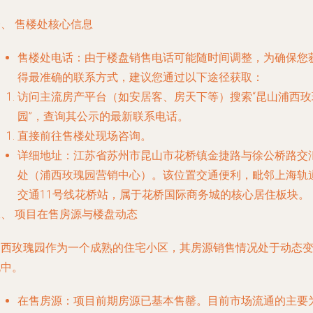
、 售楼处核心信息
售楼处电话
：由于楼盘销售电话可能随时间调整，为确保您
得最准确的联系方式，建议您通过以下途径获取：
访问主流房产平台（如安居客、房天下等）搜索“昆山浦西玫
园”，查询其公示的最新联系电话。
直接前往售楼处现场咨询。
详细地址
：江苏省苏州市昆山市花桥镇
金捷路与徐公桥路交
处
（浦西玫瑰园营销中心）。该位置交通便利，毗邻上海轨
交通11号线花桥站，属于花桥国际商务城的核心居住板块。
二、 项目在售房源与楼盘动态
浦西玫瑰园作为一个成熟的住宅小区，其房源销售情况处于动态
化中。
在售房源
：项目前期房源已基本售罄。目前市场流通的主要