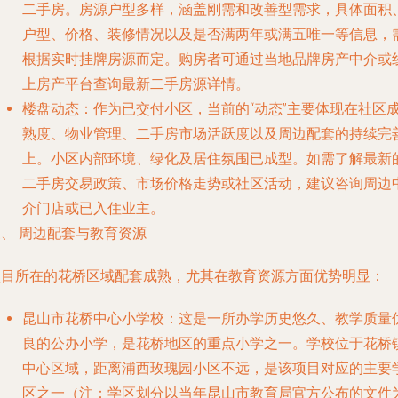
二手房
。房源户型多样，涵盖刚需和改善型需求，具体面积
户型、价格、装修情况以及是否满两年或满五唯一等信息，
根据实时挂牌房源而定。购房者可通过当地品牌房产中介或
上房产平台查询最新二手房源详情。
楼盘动态
：作为已交付小区，当前的“动态”主要体现在社区
熟度、物业管理、二手房市场活跃度以及周边配套的持续完
上。小区内部环境、绿化及居住氛围已成型。如需了解最新
二手房交易政策、市场价格走势或社区活动，建议咨询周边
介门店或已入住业主。
、 周边配套与教育资源
项目所在的花桥区域配套成熟，尤其在教育资源方面优势明显：
昆山市花桥中心小学校
：这是一所办学历史悠久、教学质量
良的公办小学，是花桥地区的重点小学之一。学校位于花桥
中心区域，距离浦西玫瑰园小区不远，
是该项目对应的主要
区之一
（注：学区划分以当年昆山市教育局官方公布的文件